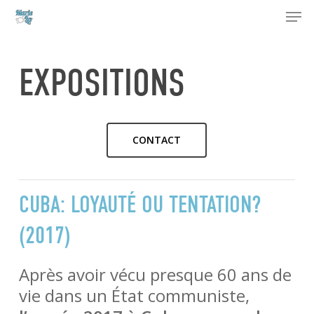
Men
Skip
to
Close
main
Menu
content
EXPOSITIONS
CONTACT
CUBA: LOYAUTÉ OU TENTATION?
(2017)
Après avoir vécu presque 60 ans de
vie dans un État communiste,