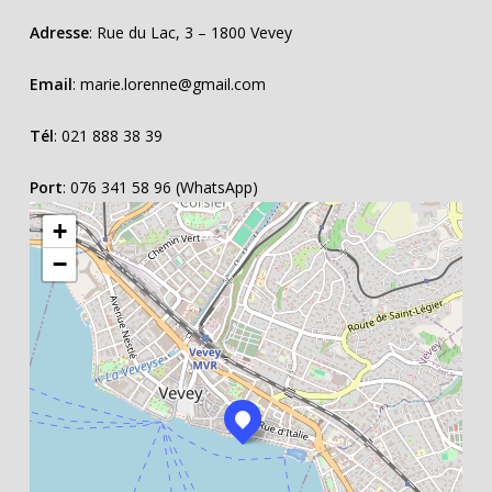
Adresse
: Rue du Lac, 3 – 1800 Vevey
Email
:
marie.lorenne@gmail.com
Tél
:
021 888 38 39
Port
: 076 341 58 96 (WhatsApp)
+
−