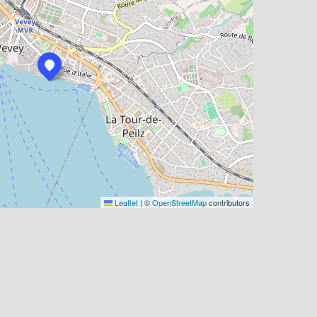
Leaflet
|
©
OpenStreetMap
contributors